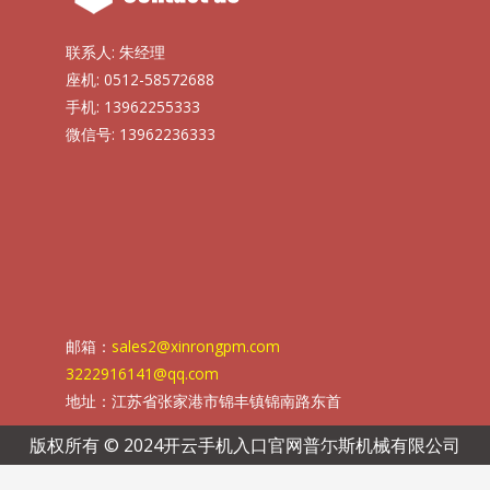
联系人: 朱经理
座机: 0512-58572688
手机: 13962255333
微信号: 13962236333
邮箱：
sales2@xinrongpm.com
3222916141@qq.com
地址：江苏省张家港市锦丰镇锦南路东首
版权所有 © 2024开云手机入口官网普尓斯机械有限公司
开云手机网·(中国)官方版在线
|
KY官网-KY（中国）
|
乐鱼官方端网站登